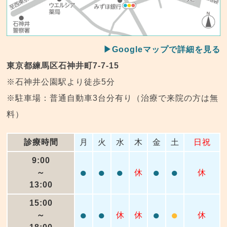
▶Googleマップで詳細を見る
東京都練馬区石神井町7-7-15
※石神井公園駅より徒歩5分
※駐車場：普通自動車3台分有り（治療で来院の方は無
料）
診療時間
月
火
水
木
金
土
日祝
9:00
●
●
●
●
●
～
休
休
13:00
15:00
●
●
●
●
～
休
休
休