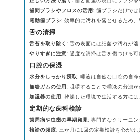
正しい方法で磨く
: 歯と歯茎の境目にブラシ
歯間ブラシやフロスの活用
: 歯ブラシだけで
電動歯ブラシ
: 効率的に汚れを落とせるため
舌の清掃
舌苔を取り除く
: 舌の表面には細菌や汚れが
やりすぎに注意
: 過度な清掃は舌を傷つける
口腔の保湿
水分をしっかり摂取
: 唾液は自然な口腔の自
無糖ガムの使用
: 咀嚼することで唾液の分泌
加湿器の使用
: 乾燥した環境で生活する方に
定期的な歯科検診
歯周病や虫歯の早期発見
: 専門的なクリーニ
検診の頻度
: 三か月に1回の定期検診を心がけ