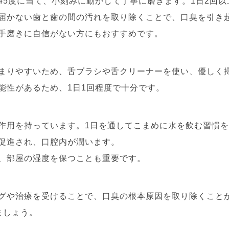
を45度に当て、小刻みに動かして丁寧に磨きます。1日2回
は届かない歯と歯の間の汚れを取り除くことで、口臭を引き
、手磨きに自信がない方にもおすすめです。
溜まりやすいため、舌ブラシや舌クリーナーを使い、優しく
可能性があるため、1日1回程度で十分です。
浄作用を持っています。1日を通してこまめに水を飲む習慣
が促進され、口腔内が潤います。
は、部屋の湿度を保つことも重要です。
ングや治療を受けることで、口臭の根本原因を取り除くこと
ましょう。