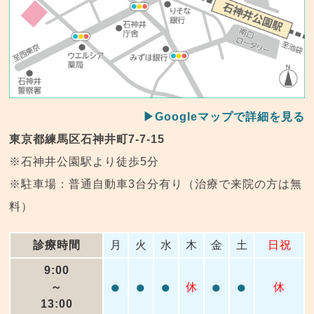
▶Googleマップで詳細を見る
東京都練馬区石神井町7-7-15
※石神井公園駅より徒歩5分
※駐車場：普通自動車3台分有り（治療で来院の方は無
料）
診療時間
月
火
水
木
金
土
日祝
9:00
●
●
●
●
●
～
休
休
13:00