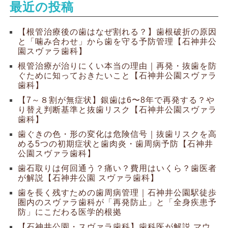
最近の投稿
【根管治療後の歯はなぜ割れる？】歯根破折の原因
と「噛み合わせ」から歯を守る予防管理【石神井公
園スヴァラ歯科】
根管治療が治りにくい本当の理由｜再発・抜歯を防
ぐために知っておきたいこと【石神井公園スヴァラ
歯科】
【7～８割が無症状】銀歯は6〜8年で再発する？や
り替え判断基準と抜歯リスク【石神井公園スヴァラ
歯科】
歯ぐきの色・形の変化は危険信号｜抜歯リスクを高
める5つの初期症状と歯肉炎・歯周病予防【石神井
公園スヴァラ歯科】
歯石取りは何回通う？痛い？費用はいくら？歯医者
が解説【石神井公園 スヴァラ歯科】
歯を長く残すための歯周病管理｜石神井公園駅徒歩
圏内のスヴァラ歯科が「再発防止」と「全身疾患予
防」にこだわる医学的根拠
【石神井公園・スヴァラ歯科】歯科医が解説 マウ