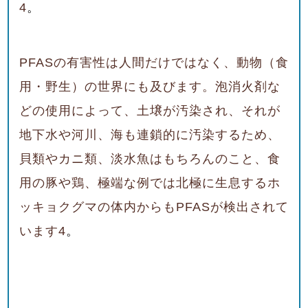
4
。
PFAS
の有害性は人間だけではなく、動物（食
用・野生）の世界にも及びます。泡消火剤な
どの使用によって、土壌が汚染され、それが
地下水や河川、海も連鎖的に汚染するため、
貝類やカニ類、淡水魚はもちろんのこと、食
用の豚や鶏、極端な例では北極に生息するホ
ッキョクグマの体内からもPFAS
が検出されて
います
4
。