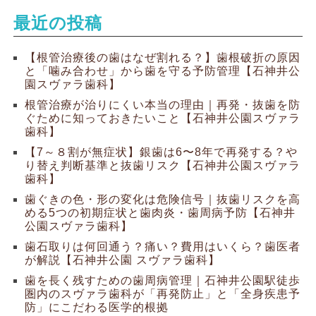
最近の投稿
【根管治療後の歯はなぜ割れる？】歯根破折の原因
と「噛み合わせ」から歯を守る予防管理【石神井公
園スヴァラ歯科】
根管治療が治りにくい本当の理由｜再発・抜歯を防
ぐために知っておきたいこと【石神井公園スヴァラ
歯科】
【7～８割が無症状】銀歯は6〜8年で再発する？や
り替え判断基準と抜歯リスク【石神井公園スヴァラ
歯科】
歯ぐきの色・形の変化は危険信号｜抜歯リスクを高
める5つの初期症状と歯肉炎・歯周病予防【石神井
公園スヴァラ歯科】
歯石取りは何回通う？痛い？費用はいくら？歯医者
が解説【石神井公園 スヴァラ歯科】
歯を長く残すための歯周病管理｜石神井公園駅徒歩
圏内のスヴァラ歯科が「再発防止」と「全身疾患予
防」にこだわる医学的根拠