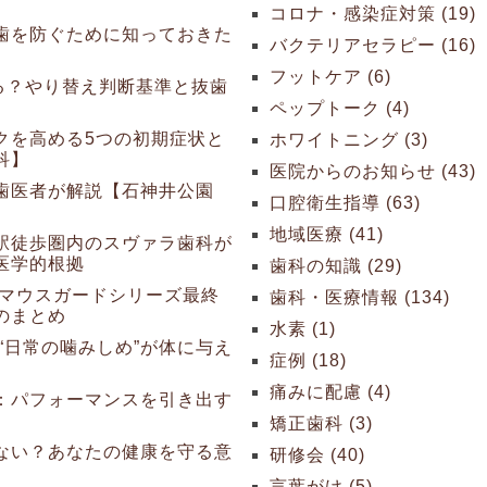
】
コロナ・感染症対策 (19)
歯を防ぐために知っておきた
バクテリアセラピー (16)
フットケア (6)
る？やり替え判断基準と抜歯
ペップトーク (4)
クを高める5つの初期症状と
ホワイトニング (3)
科】
医院からのお知らせ (43)
歯医者が解説【石神井公園
口腔衛生指導 (63)
地域医療 (41)
駅徒歩圏内のスヴァラ歯科が
医学的根拠
歯科の知識 (29)
 マウスガードシリーズ最終
歯科・医療情報 (134)
のまとめ
水素 (1)
“日常の噛みしめ”が体に与え
症例 (18)
痛みに配慮 (4)
：パフォーマンスを引き出す
矯正歯科 (3)
ない？あなたの健康を守る意
研修会 (40)
言葉がけ (5)