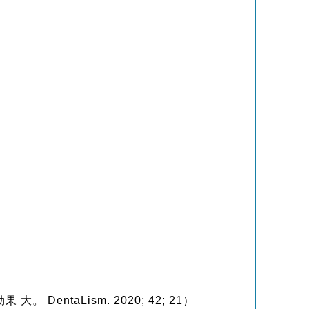
entaLism. 2020; 42; 21）