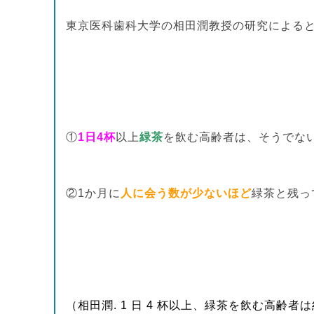
東京医科歯科大学の相田潤教授の研究による
①
1日4杯
以上
緑茶
を飲む高齢者は、そうでな
②1か月に
人に会う数が少ないほど
緑茶と残っ
（相田潤. 1 日 4 杯以上、緑茶を飲む高齢者は約 1