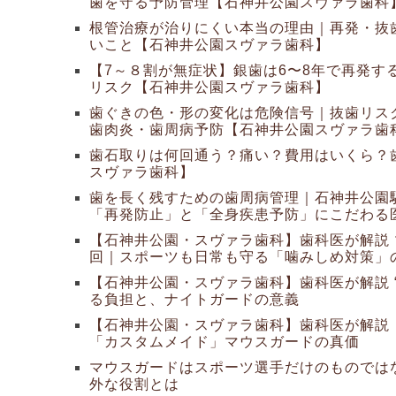
歯を守る予防管理【石神井公園スヴァラ歯科
根管治療が治りにくい本当の理由｜再発・抜
いこと【石神井公園スヴァラ歯科】
【7～８割が無症状】銀歯は6〜8年で再発す
リスク【石神井公園スヴァラ歯科】
歯ぐきの色・形の変化は危険信号｜抜歯リス
歯肉炎・歯周病予防【石神井公園スヴァラ歯
歯石取りは何回通う？痛い？費用はいくら？
スヴァラ歯科】
歯を長く残すための歯周病管理｜石神井公園
「再発防止」と「全身疾患予防」にこだわる
【石神井公園・スヴァラ歯科】歯科医が解説
回｜スポーツも日常も守る「噛みしめ対策」
【石神井公園・スヴァラ歯科】歯科医が解説 
る負担と、ナイトガードの意義
【石神井公園・スヴァラ歯科】歯科医が解説
「カスタムメイド」マウスガードの真価
マウスガードはスポーツ選手だけのものでは
外な役割とは