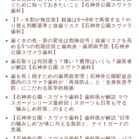
ぐために知っておきたいこと【石神井公園スヴァラ
歯科】
【7～８割が無症状】銀歯は6〜8年で再発する？や
り替え判断基準と抜歯リスク【石神井公園スヴァラ
歯科】
歯ぐきの色・形の変化は危険信号｜抜歯リスクを高
める5つの初期症状と歯肉炎・歯周病予防【石神井
公園スヴァラ歯科】
歯石取りは何回通う？痛い？費用はいくら？歯医者
が解説【石神井公園 スヴァラ歯科】
歯を長く残すための歯周病管理｜石神井公園駅徒歩
圏内のスヴァラ歯科が「再発防止」と「全身疾患予
防」にこだわる医学的根拠
【石神井公園・スヴァラ歯科】歯科医が解説 マウ
スガードシリーズ最終回｜スポーツも日常も守る
「噛みしめ対策」のまとめ
【石神井公園・スヴァラ歯科】歯科医が解説 “日常
の噛みしめ”が体に与える負担と、ナイトガードの
意義
【石神井公園・スヴァラ歯科】歯科医が解説：パフ