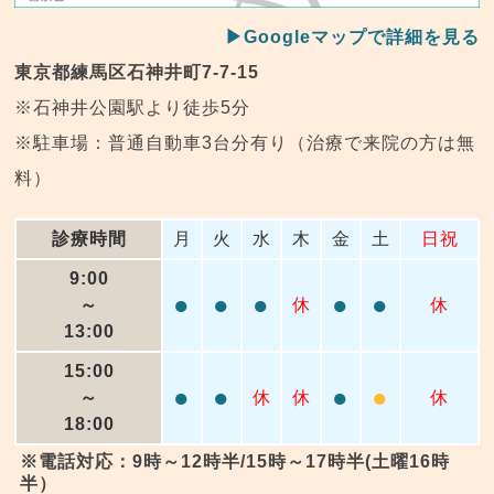
▶Googleマップで詳細を見る
東京都練馬区石神井町7-7-15
※石神井公園駅より徒歩5分
※駐車場：普通自動車3台分有り（治療で来院の方は無
料）
診療時間
月
火
水
木
金
土
日祝
9:00
●
●
●
●
●
～
休
休
13:00
15:00
●
●
●
●
～
休
休
休
18:00
※電話対応：9時～12時半/15時～17時半(土曜16時
半）