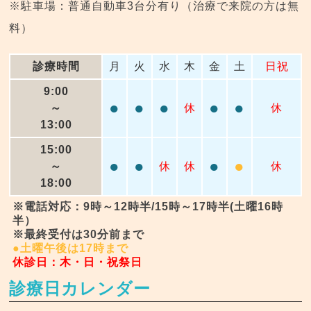
※駐車場：普通自動車3台分有り（治療で来院の方は無
料）
診療時間
月
火
水
木
金
土
日祝
9:00
●
●
●
●
●
～
休
休
13:00
15:00
●
●
●
●
～
休
休
休
18:00
※電話対応：9時～12時半/15時～17時半(土曜16時
半）
※最終受付は30分前まで
●土曜午後は17時まで
休診日：木・日・祝祭日
診療日カレンダー