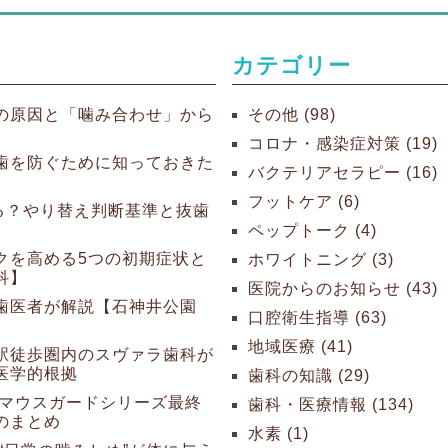
カテゴリー
の原因と「噛み合わせ」から
その他 (98)
】
コロナ・感染症対策 (19)
歯を防ぐために知っておきた
バクテリアセラピー (16)
フットケア (6)
る？やり替え判断基準と抜歯
ペップトーク (4)
クを高める5つの初期症状と
ホワイトニング (3)
科】
医院からのお知らせ (43)
歯医者が解説【石神井公園
口腔衛生指導 (63)
地域医療 (41)
駅徒歩圏内のスヴァラ歯科が
医学的根拠
歯科の知識 (29)
 マウスガードシリーズ最終
歯科・医療情報 (134)
のまとめ
水素 (1)