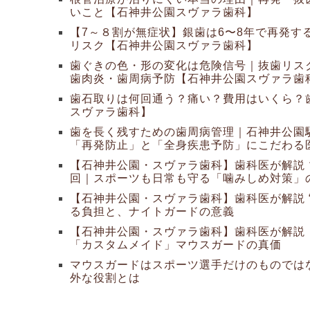
いこと【石神井公園スヴァラ歯科】
【7～８割が無症状】銀歯は6〜8年で再発す
リスク【石神井公園スヴァラ歯科】
歯ぐきの色・形の変化は危険信号｜抜歯リス
歯肉炎・歯周病予防【石神井公園スヴァラ歯
歯石取りは何回通う？痛い？費用はいくら？
スヴァラ歯科】
歯を長く残すための歯周病管理｜石神井公園
「再発防止」と「全身疾患予防」にこだわる
【石神井公園・スヴァラ歯科】歯科医が解説
回｜スポーツも日常も守る「噛みしめ対策」
【石神井公園・スヴァラ歯科】歯科医が解説 
る負担と、ナイトガードの意義
【石神井公園・スヴァラ歯科】歯科医が解説
「カスタムメイド」マウスガードの真価
マウスガードはスポーツ選手だけのものでは
外な役割とは