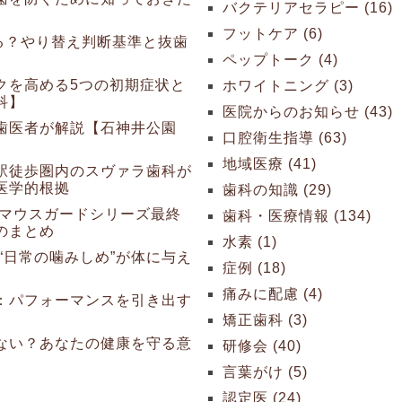
バクテリアセラピー (16)
フットケア (6)
る？やり替え判断基準と抜歯
ペップトーク (4)
クを高める5つの初期症状と
ホワイトニング (3)
科】
医院からのお知らせ (43)
歯医者が解説【石神井公園
口腔衛生指導 (63)
地域医療 (41)
駅徒歩圏内のスヴァラ歯科が
医学的根拠
歯科の知識 (29)
 マウスガードシリーズ最終
歯科・医療情報 (134)
のまとめ
水素 (1)
“日常の噛みしめ”が体に与え
症例 (18)
痛みに配慮 (4)
：パフォーマンスを引き出す
矯正歯科 (3)
ない？あなたの健康を守る意
研修会 (40)
言葉がけ (5)
認定医 (24)