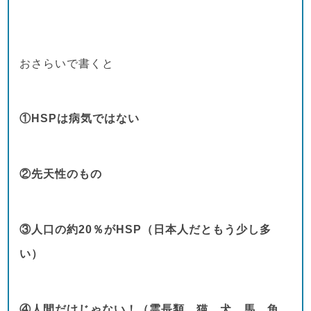
おさらいで書くと
①HSPは病気ではない
②先天性のもの
③人口の約20％がHSP（日本人だともう少し多
い）
④人間だけじゃない！（霊長類、猫、犬、馬、魚