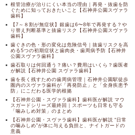
根管治療が治りにくい本当の理由｜再発・抜歯を防
ぐために知っておきたいこと【石神井公園スヴァラ
歯科】
【7～８割が無症状】銀歯は6〜8年で再発する？や
り替え判断基準と抜歯リスク【石神井公園スヴァラ
歯科】
歯ぐきの色・形の変化は危険信号｜抜歯リスクを高
める5つの初期症状と歯肉炎・歯周病予防【石神井
公園スヴァラ歯科】
歯石取りは何回通う？痛い？費用はいくら？歯医者
が解説【石神井公園 スヴァラ歯科】
歯を長く残すための歯周病管理｜石神井公園駅徒歩
圏内のスヴァラ歯科が「再発防止」と「全身疾患予
防」にこだわる医学的根拠
【石神井公園・スヴァラ歯科】歯科医が解説 マウ
スガードシリーズ最終回｜スポーツも日常も守る
「噛みしめ対策」のまとめ
【石神井公園・スヴァラ歯科】歯科医が解説 “日常
の噛みしめ”が体に与える負担と、ナイトガードの
意義