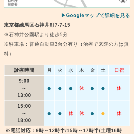
▶Googleマップで詳細を見る
東京都練馬区石神井町7-7-15
※石神井公園駅より徒歩5分
※駐車場：普通自動車3台分有り（治療で来院の方は無
料）
診療時間
月
火
水
木
金
土
日祝
9:00
●
●
●
●
●
～
休
休
13:00
15:00
●
●
●
●
～
休
休
休
18:00
※電話対応：9時～12時半/15時～17時半(土曜16時